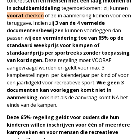
concretiseren en
mensen met een laag inkomen of
in schuldbemiddeling
tegemoetkomen : zij kunnen
vooraf
checken
of ze in aanmerking komen voor een
teruggave. Indien zij
3 van de 4 vermelde
documenten/bewijzen
kunnen voorleggen dan
passen wij
een vermindering toe van
6
5% op de
standaard weekprijs voor kampen of
standaardprijs per sportreeks zonder toepassing
van kortingen.
Deze regeling moet VOORAF
aangevraagd worden en geldt voor max. 3
kampbestellingen per kalenderjaar per kind of voor
een jaarlidgeld voor recreatieve sport.
Wie geen 3
documenten kan voorleggen komt niet in
aanmerking
, ook niet als de aanvraag komt NA het
einde van de kampen.
Deze 65%-regeling geldt voor ouders die hun
kinderen willen inschrijven voor één of meerdere
kampweken en voor mensen die recreatieve