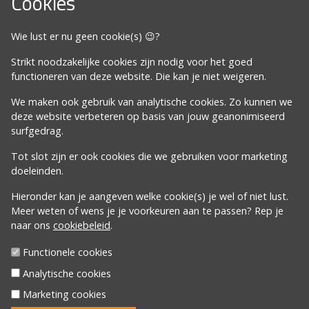
Cookies
Omdat het moet
Wie lust er nu geen cookie(s) 😉?
Algemene voorwaarden
Strikt noodzakelijke cookies zijn nodig voor het goed
Cookiebeleid
functioneren van deze website. Die kan je niet weigeren.
Privacybeleid
We maken ook gebruik van analytische cookies. Zo kunnen we
Proclaimer
deze website verbeteren op basis van jouw geanonimiseerd
surfgedrag.
Volg ons
Tot slot zijn er ook cookies die we gebruiken voor marketing
doeleinden.
Hieronder kan je aangeven welke cookie(s) je wel of niet lust.
Meer weten of wens je je voorkeuren aan te passen? Rep je
naar ons
cookiebeleid
.
Davos Inc | Egidius van Bredenestraat 4 | 8340
Functionele cookies
Sijsele/Damme | GSM
0477 76 13 47
| BE61 6528 0018
Analytische cookies
5317 | Ondernemingsnummer: 889.656.680
Marketing cookies